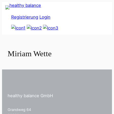
Zum
Inhalt
Registrierung
Login
springen
Miriam Wette
healthy balance GmbH
Grandweg 64