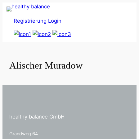
Zum
Inhalt
Registrierung
Login
springen
Alischer Muradow
healthy balance GmbH
Grandweg 64